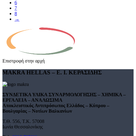
6
7
8
→
Επιστροφή στην αρχή
MAKRA HELLAS – Ε. Ι. ΚΕΡΑΣΙΔΗΣ
ΣΥΝΔΕΤΙΚΑ ΥΛΙΚΑ ΣΥΝΑΡΜΟΛΟΓΗΣΗΣ – ΧΗΜΙΚΑ –
ΕΡΓΑΛΕΙΑ – ΑΝΑΛΩΣΙΜΑ
Αποκλειστικός Αντιπρόσωπος Ελλάδος – Κύπρου –
Βουλγαρίας – Νοτίων Βαλκανίων
Τ.Θ. 556, Τ.Κ. 57008
Ιωνία Θεσσαλονίκης