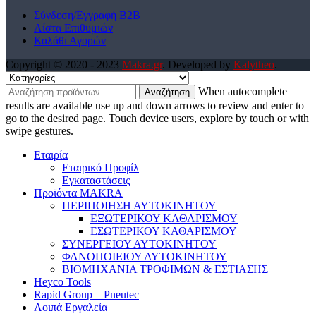
Σύνδεση/Εγγραφή Β2Β
Λίστα Επιθυμιών
Καλάθι Αγορών
Copyright © 2020 - 2023
Makra.gr
. Developed by
Kalytheo
.
When autocomplete
results are available use up and down arrows to review and enter to
go to the desired page. Touch device users, explore by touch or with
swipe gestures.
Εταιρία
Εταιρικό Προφίλ
Εγκαταστάσεις
Προϊόντα MAKRA
ΠΕΡΙΠΟΙΗΣΗ ΑΥΤΟΚΙΝΗΤΟΥ
ΕΞΩΤΕΡΙΚΟΥ ΚΑΘΑΡΙΣΜΟΥ
ΕΣΩΤΕΡΙΚΟΥ ΚΑΘΑΡΙΣΜΟΥ
ΣΥΝΕΡΓΕΙΟΥ ΑΥΤΟΚΙΝΗΤΟΥ
ΦΑΝΟΠΟΙΕΙΟΥ ΑΥΤΟΚΙΝΗΤΟΥ
ΒΙΟΜΗΧΑΝΙΑ ΤΡΟΦΙΜΩΝ & ΕΣΤΙΑΣΗΣ
Heyco Tools
Rapid Group – Pneutec
Λοιπά Εργαλεία