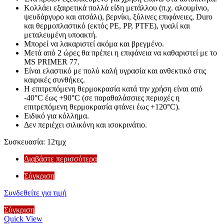
Κολλάει εξαιρετικά πολλά είδη μετάλλου (π.χ. αλουμίνιο,
ψευδάργυρο και ατσάλι), βερνίκι, ξύλινες επιφάνειες, Duro
και θερμοπλαστικό (εκτός PE, PP, PTFE), γυαλί και
μεταλευμένη υποακτή.
Μπορεί να λακαριστεί ακόμα και βρεγμένο.
Μετά από 2 ώρες θα πρέπει η επιφάνεια να καθαριστεί με το
MS PRIMER 77.
Είναι ελαστικό με πολύ καλή υγρασία και ανθεκτικό στις
καιρικές συνθήκες.
Η επιτρεπόμενη θερμοκρασία κατά την χρήση είναι από
-40°C έως +90°C (σε παραθαλάσσιες περιοχές η
επιτρεπόμενη θερμοκρασία φτάνει έως +120°C).
Ειδικό για κόλλημα.
Δεν περιέχει σιλικόνη και ισοκρινάτιο.
Συσκευασία: 12τμχ
Διαβάστε περισσότερα
Σύγκριση
Συνδεθείτε για τιμή
Σύγκριση
Quick View