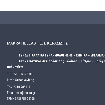
MAKRA HELLAS – Ε. Ι. ΚΕΡΑΣΙΔΗΣ
ΣΥΝΔΕΤΙΚΑ ΥΛΙΚΑ ΣΥΝΑΡΜΟΛΟΓΗΣΗΣ – ΧΗΜΙΚΑ – ΕΡΓΑΛΕΙΑ
Αποκλειστικός Αντιπρόσωπος Ελλάδος – Κύπρου – Βουλγα
Βαλκανίων
Τ.Θ. 556, Τ.Κ. 57008
Ιωνία Θεσσαλονίκης
Τηλ:
2310 785111
Email:
info@makra.gr
ΓΕΜΗ 058625604000