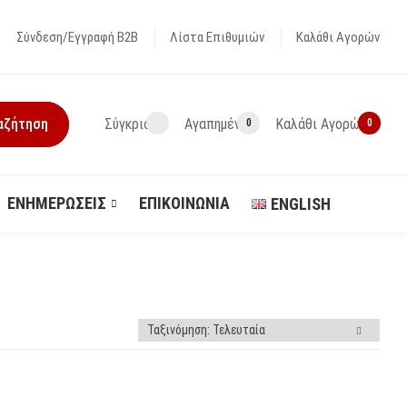
Σύνδεση/Εγγραφή Β2Β
Λίστα Επιθυμιών
Καλάθι Αγορών
Σύγκριση
Αγαπημένα
Καλάθι Αγορών
0
0
arrows to review and enter to go to the desired page. Touch device us
ΕΝΗΜΕΡΏΣΕΙΣ
ΕΠΙΚΟΙΝΩΝΊΑ
ENGLISH