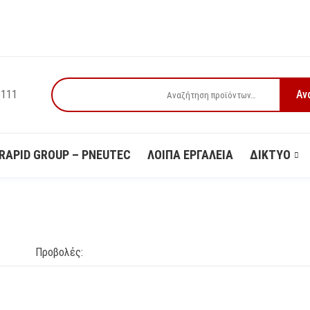
5111
When autocomplete results are available use up and down 
RAPID GROUP – PNEUTEC
ΛΟΙΠΆ ΕΡΓΑΛΕΊΑ
ΔΙΚΤΥΟ
Προβολές: